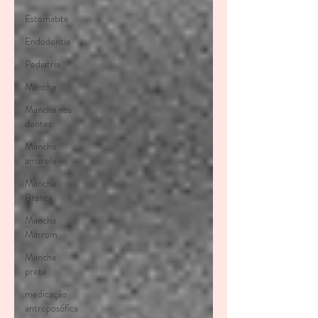
Estomatite
Endodontia
Pediatria
Mancha
Mancha nos
dentes
Mancha
amarela
Mancha
Branca
Mancha
Marrom
Mancha
preta
medicação
antroposófica