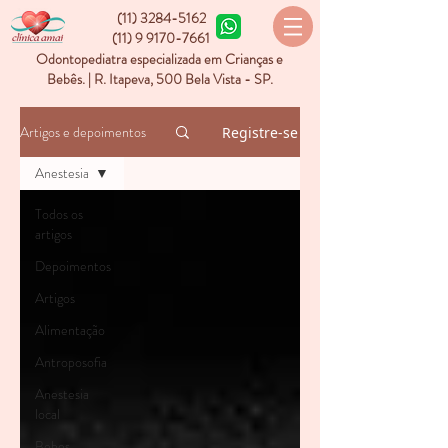
(11) 3284-5162
(11) 9 9170-7661
Odontopediatra especializada em Crianças e
Bebês. | R. Itapeva, 500 Bela Vista - SP.
Artigos e depoimentos
Registre-se
Anestesia
Todos os
artigos
Depoimentos
Artigos
Alimentação
Antroposofia
Anestesia
local
Bebes