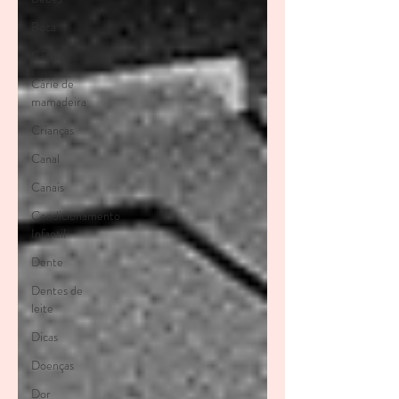
Boca
Cárie
Cárie de
mamadeira
Crianças
Canal
Canais
Condicionamento
Infantil
Dente
Dentes de
leite
Dicas
Doenças
Dor