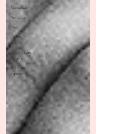
Mamadeira
Anestesia
Medo
Óxido
nitroso
Constelação
Familiar
Paciente
especial