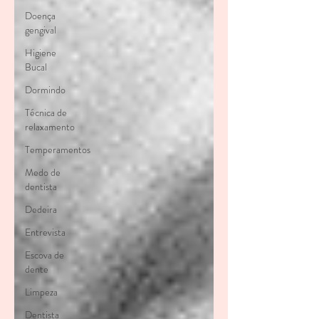
Doença
gengival
Higiene
Bucal
Dormindo
Técnica de
relaxamento
Temperamentos
Medo de
dentista
Dedeira
Entrevista
Escova de
dente
Limpeza
Dentista