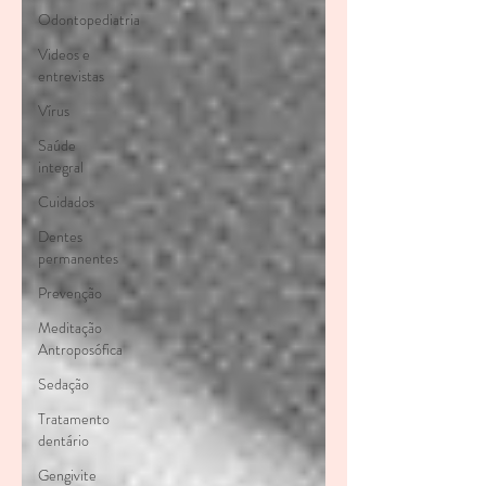
Odontopediatria
Videos e
entrevistas
Vírus
Saúde
integral
Cuidados
Dentes
permanentes
Prevenção
Meditação
Antroposófica
Sedação
Tratamento
dentário
Gengivite