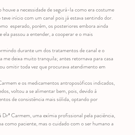
não houve a necessidade de segurá-la como era costume 
eve início com um canal pois já estava sentindo dor. 
omo  esperado, porém, os posteriores embora ainda 
 ela passou a entender, a cooperar e o mais 
 dormindo durante um dos tratamentos de canal e o 
me deixa muito tranquila; antes retornava para casa 
r ou omitir toda vez que procurava atendimento em 
armem e os medicamentos antroposóficos indicados, 
os, voltou a se alimentar bem, pois, devido à 
mentos de consistência mais sólida, optando por 
à Drª Carmem, uma exímia profissional pela paciência, 
ssoa como paciente, mas o cuidado com o ser humano a 