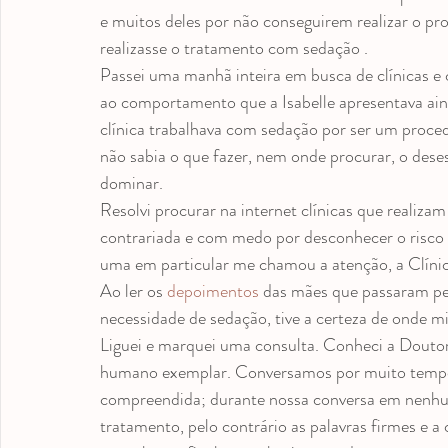
medicação antroposófica
Odontopediatria
Videos
e muitos deles por não conseguirem realizar o pr
realizasse o tratamento com sedação .
Passei uma manhã inteira em busca de clínicas e 
ao comportamento que a Isabelle apresentava ain
clínica trabalhava com sedação por ser um proced
não sabia o que fazer, nem onde procurar, o des
dominar.
Resolvi procurar na internet clínicas que realiz
contrariada e com medo por desconhecer o risco 
uma em particular me chamou a atenção, a Clíni
Ao ler os 
depoimentos
 das mães que passaram pe
necessidade de sedação, tive a certeza de onde mi
Liguei e marquei uma consulta. Conheci a Doutor
humano exemplar. Conversamos por muito tempo e
compreendida; durante nossa conversa em nenhu
tratamento, pelo contrário as palavras firmes e a