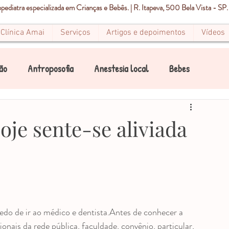
ediatra especializada em Crianças e Bebês. | R. Itapeva, 500 Bela Vista - SP.
Clínica Amai
Serviços
Artigos e depoimentos
Vídeos
ão
Antroposofia
Anestesia local
Bebes
Canal
Canais
Condicionamento Infantil
je sente-se aliviada
Dor
Estomatite
Endodontia
Pediatria
Mancha Branca
Mancha Marrom
Mancha preta
edo de ir ao médico e dentista.Antes de conhecer a 
onais da rede pública, faculdade, convênio, particular, 