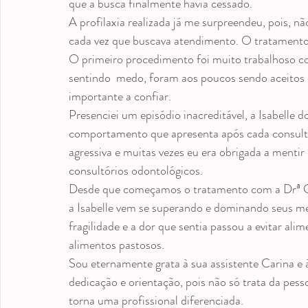
que a busca finalmente havia cessado.
A profilaxia realizada já me surpreendeu, pois, 
cada vez que buscava atendimento. O tratamento t
O primeiro procedimento foi muito trabalhoso c
sentindo  medo, foram aos poucos sendo aceitos e
importante a confiar.
Presenciei um episódio inacreditável, a Isabelle
comportamento que apresenta após cada consulta 
agressiva e muitas vezes eu era obrigada a menti
consultórios odontológicos.
Desde que começamos o tratamento com a Drª C
a Isabelle vem se superando e dominando seus med
fragilidade e a dor que sentia passou a evitar ali
alimentos pastosos.
Sou eternamente grata à sua assistente Carina e 
dedicação e orientação, pois não só trata da pe
torna uma profissional diferenciada.