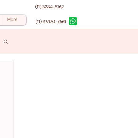
(11) 3284-5162
More
(11) 9 9170-7661