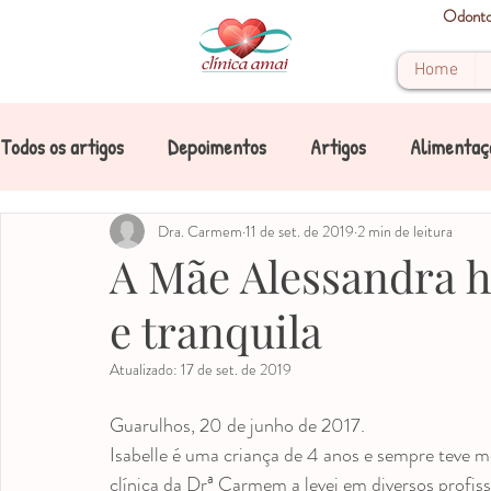
Odontop
Home
Todos os artigos
Depoimentos
Artigos
Alimentaç
Boca
Cárie
Dra. Carmem
Cárie de mamadeira
11 de set. de 2019
2 min de leitura
Crianças
A Mãe Alessandra ho
e tranquila
Dente
Dentes de leite
Dicas
Doenças
Atualizado:
17 de set. de 2019
Mancha
Mancha nos dentes
Mancha amarela
Guarulhos, 20 de junho de 2017.
Isabelle é uma criança de 4 anos e sempre teve m
clínica da Drª Carmem a levei em diversos profissi