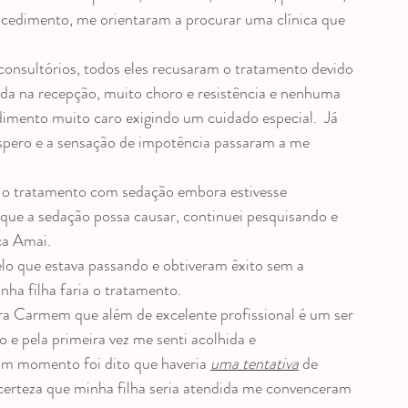
 e entrevistas
ocedimento, me orientaram a procurar uma clínica que 
consultórios, todos eles recusaram o tratamento devido 
da na recepção, muito choro e resistência e nenhuma 
imento muito caro exigindo um cuidado especial.  Já 
espero e a sensação de impotência passaram a me 
am o tratamento com sedação embora estivesse 
que a sedação possa causar, continuei pesquisando e 
ca Amai.
lo que estava passando e obtiveram êxito sem a 
nha filha faria o tratamento.
a Carmem que além de excelente profissional é um ser 
 pela primeira vez me senti acolhida e 
m momento foi dito que haveria 
uma tentativa
 de 
 certeza que minha filha seria atendida me convenceram 