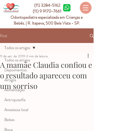
(11) 3284-5162
(11) 9 9170-7661
Odontopediatra especializada em Crianças e
Bebês. | R. Itapeva, 500 Bela Vista - SP.
Post
Todos os artigos
11 de set. de 2019
3 min de leitura
Todos os artigos
A mamãe Claudia confiou e
Depoimentos
o resultado apareceu com
Artigos
um sorriso
Alimentação
Antroposofia
Anestesia local
Bebes
Boca