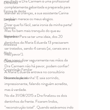
resultado e Dra Carmem é uma profissional 
Entrevista
completamente gabaritada e preparada para 
Escova de dente
atender as crianças, a sua assistente Carina 
também merece os meus elogios.
Limpeza
Dizer que foi fácil, seria ironia da minha parte! 
Dentista
Mas foi bem mais tranquilo do que eu 
esperava. Para se ter uma ideia, dos 20 
Mamadeira
dentinhos da Maria Eduarda 13 precisaram 
Anestesia
ser tratados, sendo 4 canais (ai, canais era o 
Medo
meu pavor!).
Mas posso dizer seguramente nas mãos da 
Óxido nitroso
Dra Carmem não há pavor, podem confiar!
Constelação Familiar
A Maria Eduarda entrava no consultório 
chorando de manha! E saia sorrindo, 
Paciente especial
impressionante, falando ninguém acredita, 
mas é verdade.
No dia 31/08/2015 a Dra finalizou os dois 
dentinhos da frente. Ficaram lindos, 
“reconstrução total”. Quando estávamos indo 