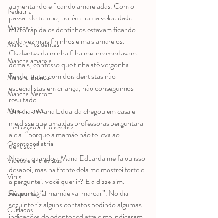
aumentando e ficando amareladas. Com o 
Pediatria
passar do tempo, porém numa velocidade 
Mancha
muito rápida os dentinhos estavam ficando 
cada vez mais fininhos e mais amarelos.
Mancha nos dentes
Os dentes da minha filha me incomodavam 
Mancha amarela
demais, confesso que tinha até vergonha.
Tendei tratar com dois dentistas não 
Mancha Branca
especialistas em criança, não conseguimos 
Mancha Marrom
resultado.
Um dia a Maria Eduarda chegou em casa e 
Mancha preta
me disse que uma das professoras perguntara 
medicação antroposófica
a ela: “porque a mamãe não te leva ao 
Odontopediatria
dentista?”
Nossa, quando a Maria Eduarda me falou isso 
Videos e entrevistas
desabei, mas na frente dela me mostrei forte e 
Vírus
a perguntei: você quer ir? Ela disse sim.  
Respondi: “a mamãe vai marcar”. No dia 
Saúde integral
seguinte fiz alguns contatos pedindo algumas 
Cuidados
indicações de odontopediatra e me indicaram 