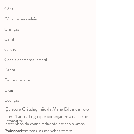
Cárie
Cárie de mamadeira
Crianças
Canal
Canais
Condicionamento Infantil
Dente
Dentes de leite
Dicas
Doenças
Eu sou a Cláudia, mãe da Maria Eduarda hoje 
Dor
com 4 anos. Logo que começaram a nascer os 
Estomatite
dentinhos da Maria Eduarda percebia umas 
manchas brancas, as manchas foram 
Endodontia