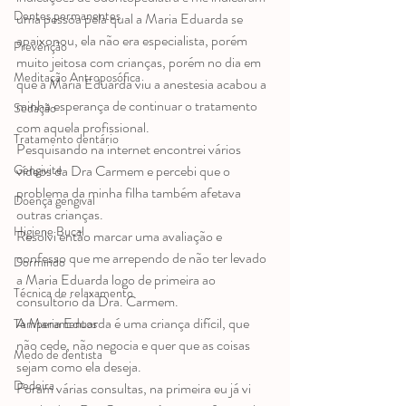
Dentes permanentes
uma pessoa pela qual a Maria Eduarda se 
apaixonou, ela não era especialista, porém 
Prevenção
muito jeitosa com crianças, porém no dia em 
Meditação Antroposófica
que a Maria Eduarda viu a anestesia acabou a 
minha esperança de continuar o tratamento 
Sedação
com aquela profissional.
Tratamento dentário
Pesquisando na internet encontrei vários 
vídeos da Dra Carmem e percebi que o 
Gengivite
problema da minha filha também afetava 
Doença gengival
outras crianças.
Higiene Bucal
Resolvi então marcar uma avaliação e 
confesso que me arrependo de não ter levado 
Dormindo
a Maria Eduarda logo de primeira ao 
Técnica de relaxamento
consultório da Dra. Carmem.
A Maria Eduarda é uma criança difícil, que 
Temperamentos
não cede, não negocia e quer que as coisas 
Medo de dentista
sejam como ela deseja.
Dedeira
Foram várias consultas, na primeira eu já vi 