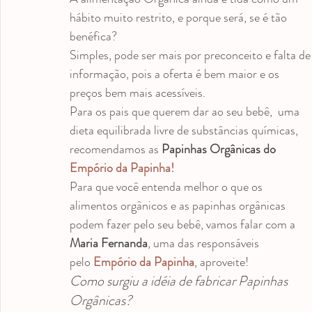
medicação antroposófica
Odontopediatria
Videos
hábito muito restrito, e porque será, se é tão 
benéfica?
Simples, pode ser mais por preconceito e falta de
informação, pois a oferta é bem maior e os 
preços bem mais acessíveis.
Para os pais que querem dar ao seu bebê,  uma 
dieta equilibrada livre de substâncias químicas, 
recomendamos as 
Papinhas Orgânicas do 
Empório da Papinha!
Para que você entenda melhor o que os 
alimentos orgânicos e as papinhas orgânicas 
podem fazer pelo seu bebê, vamos falar com a 
Maria Fernanda
, uma das responsáveis 
pelo 
Empório da Papinha
, aproveite!
Como surgiu a idéia de fabricar Papinhas 
Orgânicas?