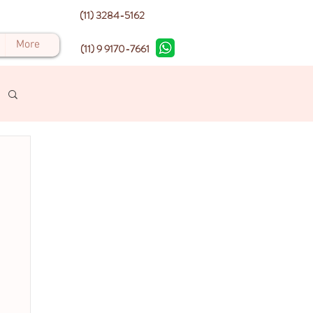
(11) 3284-5162
More
(11) 9 9170-7661