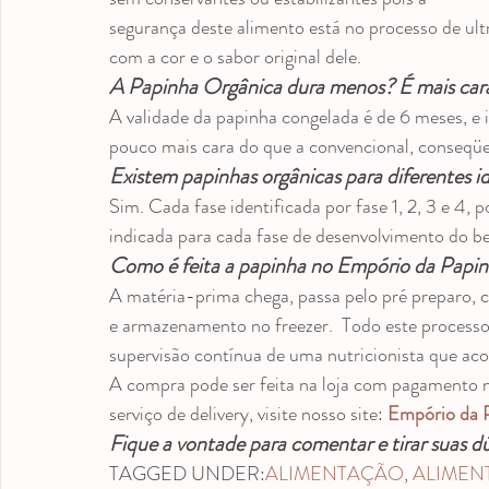
segurança deste alimento está no processo de ul
com a cor e o sabor original dele.
A Papinha Orgânica dura menos? É mais car
A validade da papinha congelada é de 6 meses, e 
pouco mais cara do que a convencional, conseqü
Existem papinhas orgânicas para diferentes i
Sim. Cada fase identificada por fase 1, 2, 3 e 4, 
indicada para cada fase de desenvolvimento do be
Como é feita a papinha no Empório da Papi
A matéria-prima chega, passa pelo pré preparo, 
e armazenamento no freezer.  Todo este processo 
supervisão contínua de uma nutricionista que a
A compra pode ser feita na loja com pagamento n
serviço de delivery, visite nosso site: 
Empório da 
Fique a vontade para comentar e tirar suas d
TAGGED UNDER:
ALIMENTAÇÃO
, 
ALIMEN