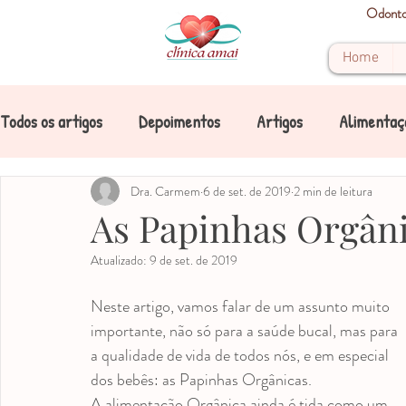
Odontop
Home
Todos os artigos
Depoimentos
Artigos
Alimentaç
Boca
Cárie
Dra. Carmem
Cárie de mamadeira
6 de set. de 2019
2 min de leitura
Crianças
As Papinhas Orgân
Atualizado:
9 de set. de 2019
Dente
Dentes de leite
Dicas
Doenças
Neste artigo, vamos falar de um assunto muito 
importante, não só para a saúde bucal, mas para 
Mancha
Mancha nos dentes
Mancha amarela
a qualidade de vida de todos nós, e em especial 
dos bebês: as Papinhas Orgânicas.
A alimentação Orgânica ainda é tida como um 