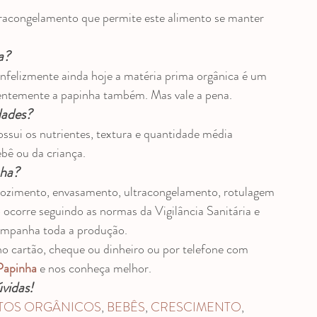
tracongelamento que permite este alimento se manter 
a?
infelizmente ainda hoje a matéria prima orgânica é um 
entemente a papinha também. Mas vale a pena.
dades?
possui os nutrientes, textura e quantidade média 
bê ou da criança.
nha?
cozimento, envasamento, ultracongelamento, rotulagem 
ocorre seguindo as normas da Vigilância Sanitária e 
companha toda a produção.
o cartão, cheque ou dinheiro ou por telefone com 
Papinha
 e nos conheça melhor.
úvidas!
TOS ORGÂNICOS
, 
BEBÊS
, 
CRESCIMENTO
, 