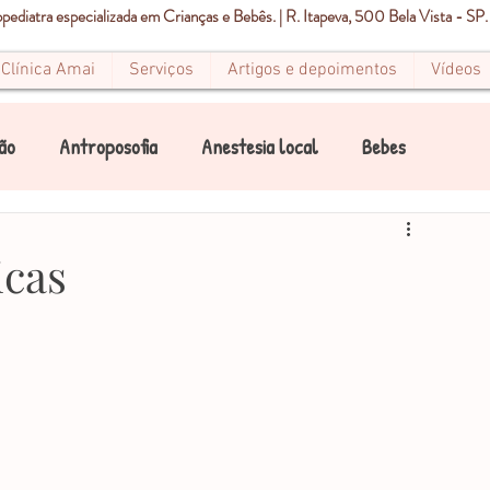
ediatra especializada em Crianças e Bebês. | R. Itapeva, 500 Bela Vista - SP.
Clínica Amai
Serviços
Artigos e depoimentos
Vídeos
ão
Antroposofia
Anestesia local
Bebes
Canal
Canais
Condicionamento Infantil
icas
Dor
Estomatite
Endodontia
Pediatria
Mancha Branca
Mancha Marrom
Mancha preta