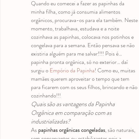
Quando eu comecei a fazer as papinhas da 
minha filha, como já consumia alimentos 
orgânicos, procurava-os para ela também. Neste 
momento, trabalhava, estudava e a noite 
cozinhava as papinhas, colocava nos potinhos e 
congelava para a semana. Então pensava se não 
existiria alguém para me salvar!!!! Pois é… 
papinha pronta orgânica, só no exterior… daí 
surgiu o 
Empório da Papinha
! Como eu, muitas 
mamães querem aproveitar o tempo que tem 
para ficarem com os seus filhos, brincando e não 
cozinhando!!!
Quais são as vantagens da Papinha 
Orgânica em comparação com as 
industrializadas?
As 
papinhas orgânicas congeladas
, são naturais, 
sem conservantes ou estabilizantes pois a 