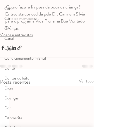
 Como fazer a limpeza da boca da criança?  
Cárie
Entrevista concedida pela Dr. Carmem Silvia 
Cárie de mamadeira
para o programa Vida Plena na Boa Vontade 
TV. 
Crianças
Videos e entrevistas
Canal
Canais
Condicionamento Infantil
Dente
Dentes de leite
Posts recentes
Ver tudo
Dicas
Doenças
Dor
Estomatite
Endodontia