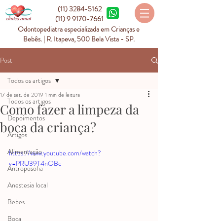
(11) 3284-5162
(11) 9 9170-7661
Odontopediatra especializada em Crianças e
Bebês. | R. Itapeva, 500 Bela Vista - SP.
Post
Todos os artigos
17 de set. de 2019
1 min de leitura
Todos os artigos
Como fazer a limpeza da
Depoimentos
boca da criança?
Artigos
Alimentação
https://www.youtube.com/watch?
v=PRU39T4nOBc
Antroposofia
Anestesia local
Bebes
Boca