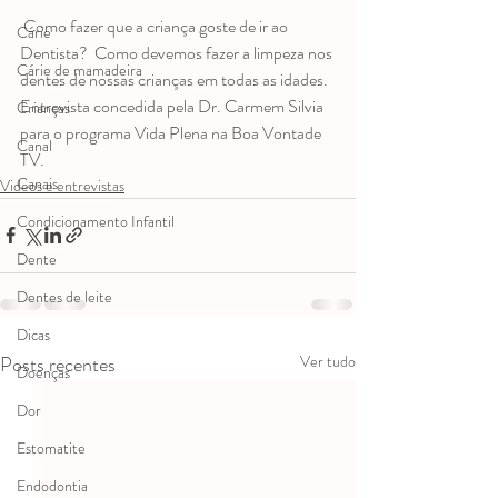
 Como fazer que a criança goste de ir ao 
Cárie
Dentista?  Como devemos fazer a limpeza nos 
Cárie de mamadeira
dentes de nossas crianças em todas as idades.  
Entrevista concedida pela Dr. Carmem Silvia 
Crianças
para o programa Vida Plena na Boa Vontade 
Canal
TV. 
Canais
Videos e entrevistas
Condicionamento Infantil
Dente
Dentes de leite
Dicas
Posts recentes
Ver tudo
Doenças
Dor
Estomatite
Endodontia