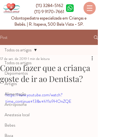
(11) 3284-5162
(11) 9 9170-7661
Odontopediatra especializada em Crianças e
Bebês. | R. Itapeva, 500 Bela Vista - SP.
Post
Todos os artigos
17 de set. de 2019
1 min de leitura
Todos os artigos
Como fazer que a criança
Depoimentos
goste de ir ao Dentista?
Artigos
Alimentação
https://www.youtube.com/watch?
time_continue=13&v=hYlo9HOnZQE
Antroposofia
Anestesia local
Bebes
Boca