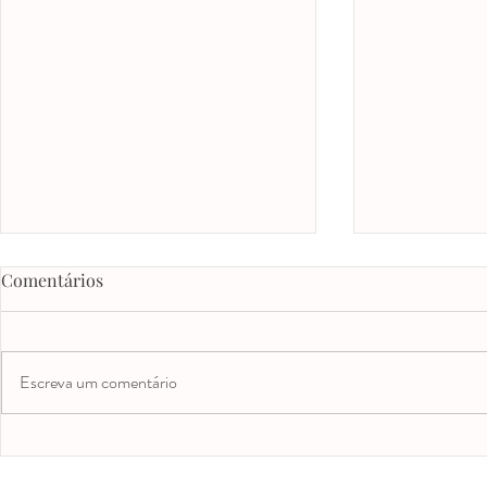
Comentários
Escreva um comentário
O que pode gerar crianças
O primeiro s
agitadas e birrentas, e
7