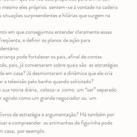
 e entrevistas
 mesmo eles próprios  sentem-se à vontade na cadeira 
as situações surpreendentes e hilárias que surgem na 
nto em que conseguimos entender claramente essas 
reqüenta, e definir os planos de ação para 
dentário.
iança pode fortalecer os pais, afinal de contas  
s, pais, já conversaram sobre quais são  as estratégias 
tade em casa? Já desmontaram a dinâmica que ele cria 
r a televisão pelo banho quando solicitado?
sua rotina diária,  coloca-a  como  um “ser” separado 
tar agindo como um grande negociador ou  um 
u livros de estratégia e argumentação? Há também por 
lisar e compreender  as artimanhas da figurinha pode 
m casa,  por exemplo.