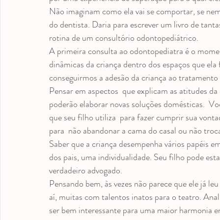
medicação antroposófica
Odontopediatria
Videos
Não imaginam como ela vai se comportar, se nem
do dentista. Daria para escrever um livro de tant
rotina de um consultório odontopediátrico.
A primeira consulta ao odontopediatra é o mome
dinâmicas da criança dentro dos espaços que ela f
conseguirmos a adesão da criança ao tratamento 
Pensar em aspectos  que explicam as atitudes da cr
poderão elaborar novas soluções domésticas.  Você
que seu filho utiliza  para fazer cumprir sua von
para  não abandonar a cama do casal ou não troca
Saber que a criança desempenha vários papéis em 
dos pais, uma individualidade. Seu filho pode es
verdadeiro advogado.
Pensando bem, às vezes não parece que ele já le
aí, muitas com talentos inatos para o teatro. Ana
ser bem interessante para uma maior harmonia e