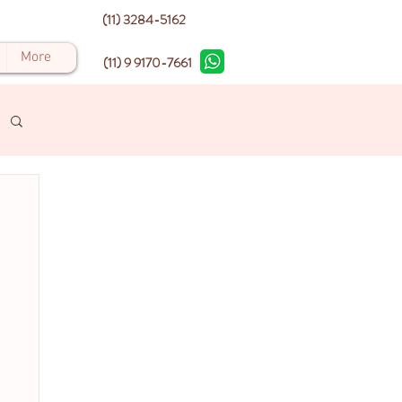
(11) 3284-5162
More
(11) 9 9170-7661