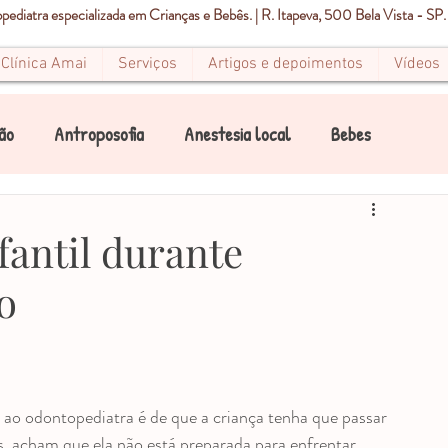
ediatra especializada em Crianças e Bebês. | R. Itapeva, 500 Bela Vista - SP.
Clínica Amai
Serviços
Artigos e depoimentos
Vídeos
ão
Antroposofia
Anestesia local
Bebes
Canal
Canais
Condicionamento Infantil
antil durante
o
Dor
Estomatite
Endodontia
Pediatria
Mancha Branca
Mancha Marrom
Mancha preta
 ao odontopediatra é de que a criança tenha que passar 
s  acham que ela não está preparada para enfrentar. 