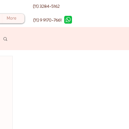
(11) 3284-5162
More
(11) 9 9170-7661