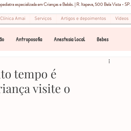
ediatra especializada em Crianças e Bebês. | R. Itapeva, 500 Bela Vista - SP.
Clínica Amai
Serviços
Artigos e depoimentos
Vídeos
ão
Antroposofia
Anestesia local
Bebes
Canal
Canais
Condicionamento Infantil
to tempo é
iança visite o
Dor
Estomatite
Endodontia
Pediatria
Mancha Branca
Mancha Marrom
Mancha preta