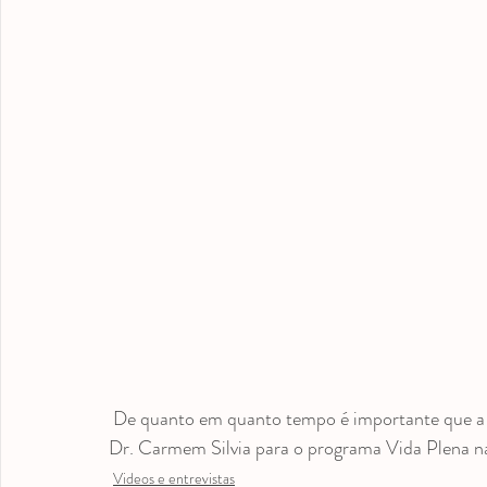
medicação antroposófica
Odontopediatria
Videos
 De quanto em quanto tempo é importante que a criança  visite o dentista? Entrevista concedida pela 
Dr. Carmem Silvia para o programa Vida Plena n
Videos e entrevistas