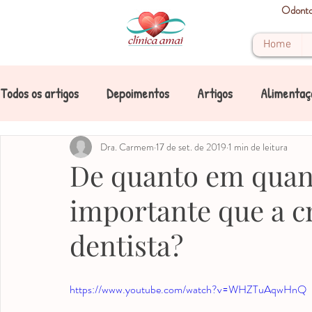
Odontop
Home
Todos os artigos
Depoimentos
Artigos
Alimentaç
Boca
Cárie
Dra. Carmem
Cárie de mamadeira
17 de set. de 2019
1 min de leitura
Crianças
De quanto em quan
importante que a cr
Dente
Dentes de leite
Dicas
Doenças
dentista?
Mancha
Mancha nos dentes
Mancha amarela
https://www.youtube.com/watch?v=WHZTuAqwHnQ