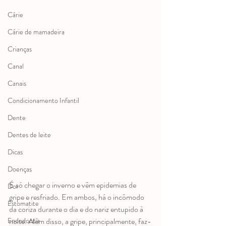
Cárie
Cárie de mamadeira
Crianças
Canal
Canais
Condicionamento Infantil
Dente
Dentes de leite
Dicas
Doenças
É só chegar o inverno e vêm epidemias de 
Dor
gripe e resfriado. Em ambos, há o incômodo 
Estomatite
da coriza durante o dia e do nariz entupido à 
noite. Além disso, a gripe, principalmente, faz-
Endodontia