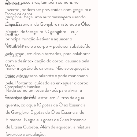
Dores musculares, também comuns no 
Entrevista
inverno, podem ser prevenidas com gergelim e 
Escova de dente
gengibre. Faça uma automassagem usando 
Óleo Essencial de Gengibre misturado a Óleo 
Limpeza
Vegetal de Gergelim. O gengibre – cuja 
Dentista
principal função é ativar e aquecer o 
Mamadeira
metabolismo e o corpo – pode ser substituído 
pelo limão, em dias alternados, para colaborar 
Anestesia
com a desintoxicação do corpo, causada pela 
Medo
maior ingestão de calorias. Não se esqueça: o 
limão é fotossensibilizante e pode manchar a 
Óxido nitroso
pele. Portanto, cuidado ao enxaguar o corpo.
Constelação Familiar
Nada como um escalda-pés para aliviar a 
sensação de mal-estar: em 2 litros de água 
Paciente especial
quente, coloque 10 gotas de Óleo Essencial 
de Gengibre, 5 gotas de Óleo Essencial de 
Pimenta-Negra e 5 gotas de Óleo Essencial 
de Litsea Cubeba. Além de aquecer, a mistura 
favorece a circulação.