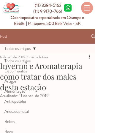
(11) 3284-5162
(11) 9 9170-7661
Odontopediatra especializada em Crianças e
Bebês. | R. Itapeva, 500 Bela Vista - SP.
Post
Todos os artigos
6 de set. de 2019
2 min de leitura
Todos os artigos
Inverno e Aromaterapia
Depoimentos
como tratar dos males
Artigos
desta estação
Alimentação
Atualizado:
11 de set. de 2019
Antroposofia
Anestesia local
Bebes
Boca