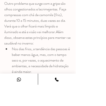
Outro problema que surge com a gripe são 
olhos congestionados e lacrimejantes. Faça 
compressas com chá de camomila (frio), 
durante 10 a 15 minutos, duas vezes ao dia. 
Verá que o olhar ficará mais límpido e 
iluminado e até a visão vai melhorar.Além 
disso, observe estes princípios para manter-se 
saudável no inverno:
Nos dias frios, a tendência das pessoas é 
beber menos água, mas, com o tempo 
seco e, por vezes, o aquecimento de 
ambientes, a necessidade de hidratação 
é ainda maior.
Alimente-se a cada três horas, 
consumindo calorias cheias, como 
orgânicos, fibras e produtos naturais. 
Evite calorias vazias, como os 
carboidratos refinados.
Faça exercícios, sem se esquecer do 