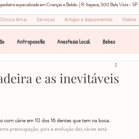
ediatra especializada em Crianças e Bebês. | R. Itapeva, 500 Bela Vista - SP.
Clínica Amai
Serviços
Artigos e depoimentos
Vídeos
ão
Antroposofia
Anestesia local
Bebes
Canal
Canais
Condicionamento Infantil
deira e as inevitáveis
Dor
Estomatite
Endodontia
Pediatria
Mancha Branca
Mancha Marrom
Mancha preta
io com cárie em 10 dos 16 dentes que tem na boca.
nta preocupação, pois a evolução das cáries está 