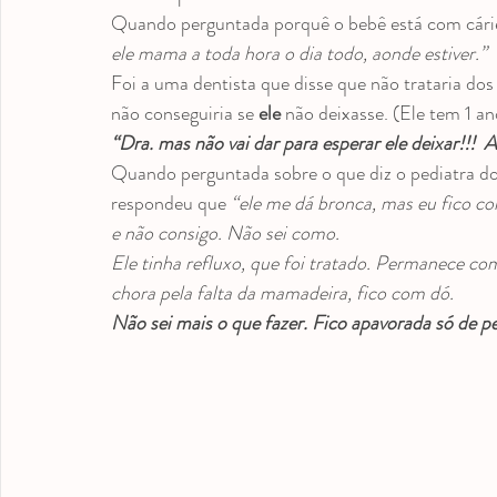
medicação antroposófica
Odontopediatria
Videos
Quando perguntada porquê o bebê está com cáries
ele mama a toda hora o dia todo, aonde estiver.”
Foi a uma dentista que disse que não trataria do
não conseguiria se 
ele
 não deixasse. (Ele tem 1 an
“Dra. mas não vai dar para esperar ele deixar!!! 
Quando perguntada sobre o que diz o pediatra do
respondeu que 
“ele me dá bronca, mas eu fico co
e não consigo. Não sei como.
Ele tinha refluxo, que foi tratado. Permanece com 
chora pela falta da mamadeira, fico com dó.
Não sei mais o que fazer. Fico apavorada só de p