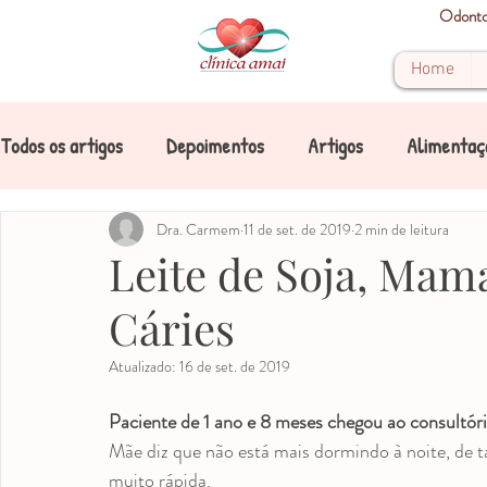
Odontop
Home
Todos os artigos
Depoimentos
Artigos
Alimentaç
Boca
Cárie
Dra. Carmem
Cárie de mamadeira
11 de set. de 2019
2 min de leitura
Crianças
Leite de Soja, Mama
Cáries
Dente
Dentes de leite
Dicas
Doenças
Atualizado:
16 de set. de 2019
Mancha
Mancha nos dentes
Mancha amarela
Paciente de 1 ano e 8 meses chegou ao consultór
Mãe diz que não está mais dormindo à noite, de ta
muito rápida.