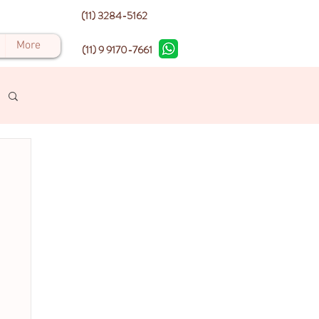
(11) 3284-5162
More
(11) 9 9170-7661