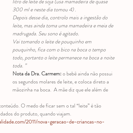
litro de leite de soja (usa mamadeira de quase 
300 ml e neste dia tomou 4) .
Depois desse dia, controlo mais a ingestão do 
leite, mas ainda toma uma mamadeira e meia de 
madrugada. Seu sono é agitado.
Vai tomando o leite de pouquinho em 
pouquinho, fica com o bico na boca o tempo 
todo, portanto o leite permanece na boca a noite 
toda. ”
Nota da Dra. Carmem:
 o bebê ainda não possui 
os segundos molares de leite, e coloca direto a 
mãozinha na boca.  A mãe diz que ele além de 
onteúdo. O medo de ficar sem o tal “leite” é tão 
adados do produto, quando viajam.
alidade.com/2011/nova-geracao-de-criancas-no-