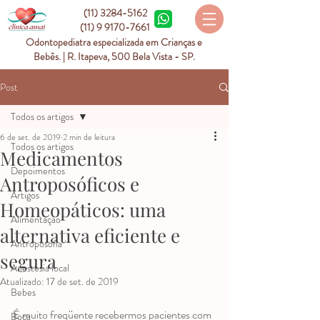
(11) 3284-5162
(11) 9 9170-7661
Odontopediatra especializada em Crianças e
Bebês. | R. Itapeva, 500 Bela Vista - SP.
Post
Todos os artigos
6 de set. de 2019
2 min de leitura
Todos os artigos
Medicamentos
Depoimentos
Antroposóficos e
Artigos
Homeopáticos: uma
Alimentação
alternativa eficiente e
Antroposofia
segura
Anestesia local
Atualizado:
17 de set. de 2019
Bebes
É muito freqüente recebermos pacientes com 
Boca