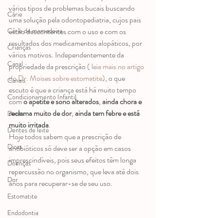
vários tipos de problemas bucais buscando 
Cárie
uma solução pela odontopediatria, cujos pais 
Cárie de mamadeira
estão descontentes com o uso e com os 
resultados dos medicamentos alopáticos, por 
Crianças
vários motivos. Independentemente da 
Canal
propriedade da prescrição 
( leia mais no artigo 
do Dr. Moises sobre estomatite)
, o que 
Canais
escuto é que a criança está há muito tempo 
Condicionamento Infantil
com 
o apetite e sono alterados
, 
ainda chora e 
reclama muito de dor
, 
ainda tem febre e está 
Dente
muito irritada
.
Dentes de leite
Hoje todos sabem que a prescrição de 
Dicas
antibióticos só deve ser a opção em casos 
imprescindíveis, pois seus efeitos têm longa 
Doenças
repercussão no organismo, que leva até dois 
Dor
anos para recuperar-se de seu uso.
Estomatite
Endodontia