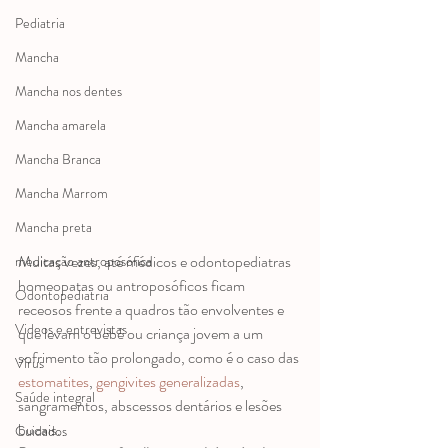
Pediatria
Mancha
Mancha nos dentes
Mancha amarela
Mancha Branca
Mancha Marrom
Mancha preta
Muitas vezes, até médicos e odontopediatras 
medicação antroposófica
homeopatas ou antroposóficos ficam 
Odontopediatria
receosos frente a quadros tão envolventes e 
Videos e entrevistas
que levam o bebê ou criança jovem a um 
sofrimento tão prolongado, como é o caso das 
Vírus
estomatites
, 
gengivites generalizadas
, 
Saúde integral
sangramentos, abscessos dentários e lesões 
bucais.
Cuidados