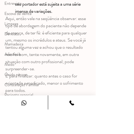
Entrevista
seu portador está sujeita a uma série 
imensa de variações.
Escova de dente
Aqui, então vale na seqüência observar: esse 
Limpeza
tipo de abordagem do paciente não depende 
da crença, de ter fé: é eficiente para qualquer 
Dentista
um, mesmo os incrédulos e ateus. Se você já 
Mamadeira
tentou alguma vez e achou que o resultado 
não foi bom, tente novamente, em outra 
Anestesia
situação com outro profissional; pode 
Medo
surpreender-se.
Óxido nitroso
E para finalizar: quanto antes o caso for 
orientado e medicado, menor o sofrimento 
Constelação Familiar
para todos.
Paciente especial
Boa sorte!!
Dra Carmem Silvia
TAGGED UNDER:
ANTROPOSOFIA
, 
HOMEOPATIA
, 
MEDICAÇÃO 
ANTROPOSÓFICA
, 
ODONTOPEDIATRIA