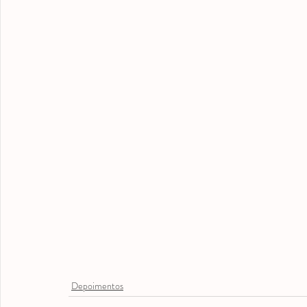
medicação antroposófica
Odontopediatria
Videos
Depoimentos