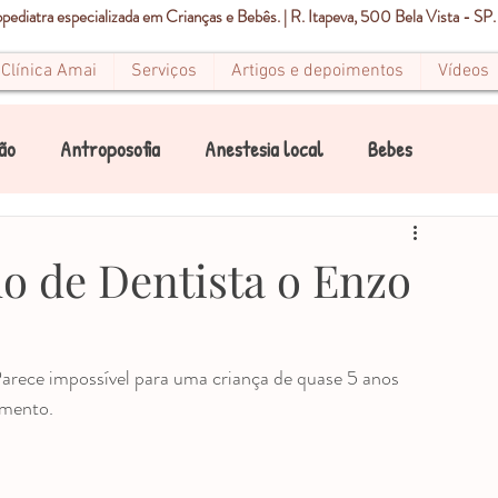
ediatra especializada em Crianças e Bebês. | R. Itapeva, 500 Bela Vista - SP.
Clínica Amai
Serviços
Artigos e depoimentos
Vídeos
ão
Antroposofia
Anestesia local
Bebes
Canal
Canais
Condicionamento Infantil
o de Dentista o Enzo
Dor
Estomatite
Endodontia
Pediatria
amento. 
Mancha Branca
Mancha Marrom
Mancha preta