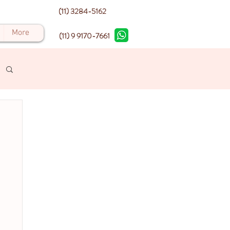
(11) 3284-5162
More
(11) 9 9170-7661