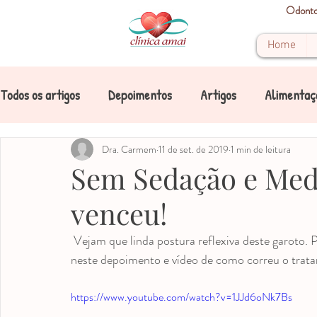
Odontop
Home
Todos os artigos
Depoimentos
Artigos
Alimentaç
Boca
Cárie
Dra. Carmem
Cárie de mamadeira
11 de set. de 2019
1 min de leitura
Crianças
Sem Sedação e Med
venceu!
Dente
Dentes de leite
Dicas
Doenças
 Vejam que linda postura reflexiva deste garoto. Parece impossível para uma criança de quase 5 anos 
neste depoimento e vídeo de como correu o trat
Mancha
Mancha nos dentes
Mancha amarela
https://www.youtube.com/watch?v=1JJd6oNk7Bs