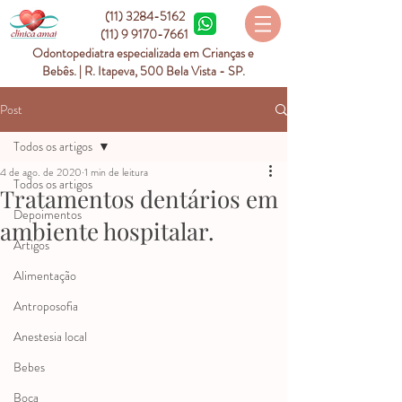
(11) 3284-5162
(11) 9 9170-7661
Odontopediatra especializada em Crianças e
Bebês. | R. Itapeva, 500 Bela Vista - SP.
Post
Todos os artigos
4 de ago. de 2020
1 min de leitura
Todos os artigos
Tratamentos dentários em
Depoimentos
ambiente hospitalar.
Artigos
Alimentação
Antroposofia
Anestesia local
Bebes
Boca