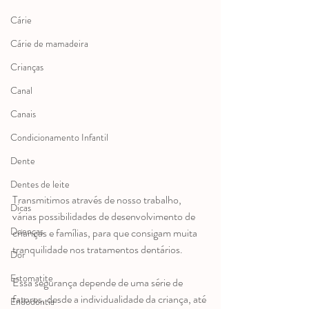
Cárie
Cárie de mamadeira
Crianças
Canal
Canais
Condicionamento Infantil
Dente
Dentes de leite
Transmitimos através de nosso trabalho, 
Dicas
várias possibilidades de desenvolvimento de 
Doenças
crianças e famílias, para que consigam muita 
tranquilidade nos tratamentos dentários.
Dor
Estomatite
Essa segurança depende de uma série de 
fatores, desde a individualidade da criança, até 
Endodontia