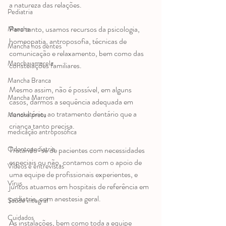
a natureza das relações. 
Pediatria
Para tanto, usamos recursos da psicologia, 
Mancha
homeopatia, antroposofia, técnicas de 
Mancha nos dentes
comunicação e relaxamento, bem como das 
Mancha amarela
constelações familiares.
Mancha Branca
Mesmo assim, não é possível, em alguns 
Mancha Marrom
casos, darmos a sequência adequada em 
consultório, ao tratamento dentário que a 
Mancha preta
criança tanto precisa. 
medicação antroposófica
Odontopediatria
Tratando-se de pacientes com necessidades 
especiais ou não, contamos com o apoio de 
Videos e entrevistas
uma equipe de profissionais experientes, e 
Vírus
juntos atuamos em hospitais de referência em 
pediatria, com anestesia geral.  
Saúde integral
Cuidados
As instalações, bem como toda a equipe 