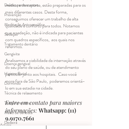
médica e de suporte, estão preparadas para os 
Dentes permanentes
mais diferentes casos. Desta forma, 
Prevenção
conseguimos oferecer um trabalho de alta 
Meditação Antroposófica
qualidade e conforto para todos. Notamos 
que a sedação, não é indicada para pacientes 
Sedação
com quadros específicos,  aos quais nos 
Tratamento dentário
referimos. 
Gengivite
Analisamos a viabilidade da internação através 
Doença gengival
do seu plano de saúde, ou de atendimento 
Higiene Bucal
particular junto aos hospitais.  Caso você 
more fora de São Paulo,  poderemos orientá-
Dormindo
lo em sua estadia na cidade. 
Técnica de relaxamento
Entre em contato para maiores 
Temperamentos
informações: 
Whatsapp: (11) 
Medo de dentista
9.9170.7661
Dedeira
Artigos