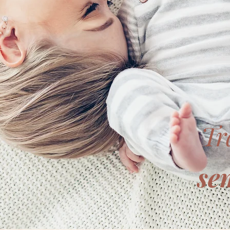
Tr
se