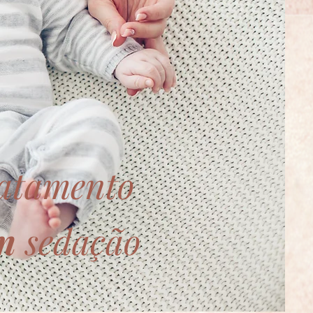
atamento
m
sedação