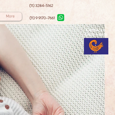
(11) 3284-5162
More
(11) 9 9170-7661
Conheça o
Centro de Si