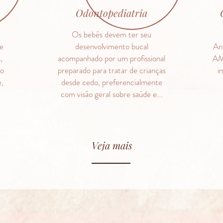
Odontopediatria
Os bebês devem ter seu
e
desenvolvimento bucal
Ant
,
acompanhado por um profissional
AM
to
preparado para tratar de crianças
i
e,
desde cedo, preferencialmente
com visão geral sobre saúde e...
Veja mais