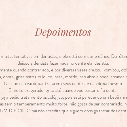
Depoimentos
z muitas tentativas em dentistas, e ele está com dor e cáries. Da últ
deixou a dentista fazer nada no dente ela desistiu.
ente quando contrariado, e por diversas vezes chutou, vomitou, dizia
a, chora, grita feito um louco, bate, morde, não abre a boca, arranca 
Diz que não vai deixar tratarem seus dentes, e não deixa mesmo.
É muito exagerado, grita até quando vou passar o fio dental.
goga pediu tratamento psicológico, pois está parecendo um bebê mi
as tem o temperamento muito forte, não gosta de ser contrariado, 
UM DIFÍCIL. O pai não acredita que alguém consiga tratar dos dentes