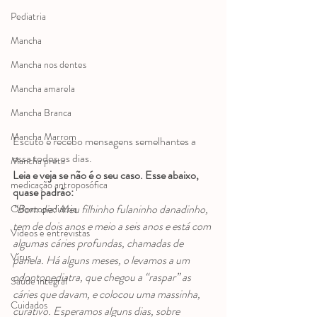
Pediatria
Mancha
Mancha nos dentes
Mancha amarela
Mancha Branca
Mancha Marrom
Escuto e recebo mensagens semelhantes a 
essa todos os dias.
Mancha preta
Leia e veja se não é o seu caso. Esse abaixo, 
medicação antroposófica
quase padrão:
“Bom dia! Meu filhinho fulaninho danadinho, 
Odontopediatria
tem de dois anos e meio a seis anos e está com 
Videos e entrevistas
algumas cáries profundas, chamadas de 
Vírus
panela. Há alguns meses, o levamos a um 
odontopediatra, que chegou a “raspar” as 
Saúde integral
cáries que davam, e colocou uma massinha, 
Cuidados
curativo. Esperamos alguns dias, sobre 