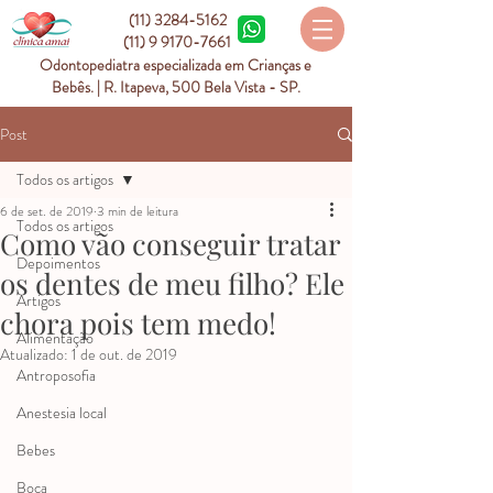
(11) 3284-5162
(11) 9 9170-7661
Odontopediatra especializada em Crianças e
Bebês. | R. Itapeva, 500 Bela Vista - SP.
Post
Todos os artigos
6 de set. de 2019
3 min de leitura
Todos os artigos
Como vão conseguir tratar
Depoimentos
os dentes de meu filho? Ele
Artigos
chora pois tem medo!
Alimentação
Atualizado:
1 de out. de 2019
Antroposofia
Anestesia local
Bebes
Boca