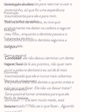
orientação do dentista para retornar e usar o 
Dentes permanentes
motorzinho, só que foi uma experiência 
Prevenção
traumatizante para ele e para mim.
Meditação Antroposófica
Sob os olhos do dentista, eu tive que 
praticamente me deitar na cadeira e segurar 
Sedação
meu filho , enquanto a dentista passava o 
Tratamento dentário
motorzinho e o outro dentista segurava a 
cabeça dele.
Gengivite
Doença gengival
Conclusão
: ele não deixou terminar um dente 
sequer, saiu de lá aos prantos, não quer nem 
Higiene Bucal
ouvir a palavra dentista e eu saí de lá mais 
Dormindo
traumatizada que ele e nunca mais voltamos.
Técnica de relaxamento
Ele precisa tratar dos dentes o quanto antes e 
não sei o que fazer. Ele não vai deixar tratar! 
Temperamentos
Seria possível tomar anestesia para que ele 
Medo de dentista
dormisse??? Ele tem muito medo, está 
traumatizado!!!Não sei o que fazer… Aguardo 
Dedeira
resposta!!”