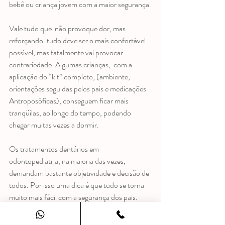
bebê ou criança jovem com a maior segurança.
Vale tudo que  não provoque dor, mas 
reforçando: tudo deve ser o mais confortável 
possível, mas fatalmente vai provocar 
contrariedade. Algumas crianças,  com a 
aplicação do “kit” completo, (ambiente, 
orientações seguidas pelos pais e medicações  
Antroposóficas), conseguem ficar mais 
tranqüilas, ao longo do tempo, podendo 
chegar muitas vezes a dormir.
Os tratamentos dentários em 
odontopediatria, na maioria das vezes, 
demandam bastante objetividade e decisão de 
todos. Por isso uma dica é que tudo se torna 
muito mais fácil com a segurança dos pais.
A partir do momento em que eles têm a visão 
de que as características da criança se 