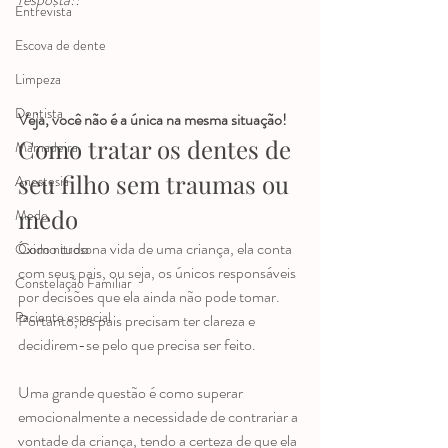
Entrevista
Escova de dente
Limpeza
Dentista
Veja, você não é a única na mesma situação!
Como tratar os dentes de 
Mamadeira
seu filho sem traumas ou 
Anestesia
medo
Medo
Como tudo na vida de uma criança, ela conta 
Óxido nitroso
com seus pais, ou seja, os únicos responsáveis 
Constelação Familiar
por decisões que ela ainda não pode tomar. 
Paciente especial
Portanto, os pais precisam ter clareza e 
decidirem-se pelo que precisa ser feito.
Uma grande questão é como superar 
emocionalmente a necessidade de contrariar a 
vontade da criança, tendo a certeza de que ela 